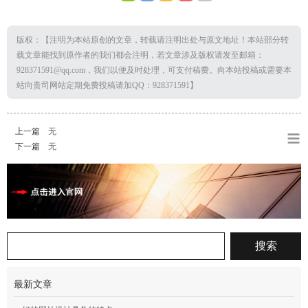
版权：【注明为本站原创的文章，转载请注明出处与原文地址！本站部分转
载文章能找到原作者的我们都会注明，若文章涉及版权请发至邮箱：
928371591@qq.com，我们以便及时处理，可支付稿费。向本站投稿或需要本
站向贵司网站定期免费投稿请加QQ：928371591】
上一篇
无
下一篇
无
最新文章